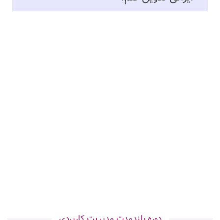
لینک صفحه رو ذخیره کن تا بعدا بتونی مطالعه کنی
اشتراک در واتساپ
اشتراک در تلگرام
اگه هنوز مردد هستی که آیا این دوره مناسب هست یا نه
ما را در اینستاگرام دنبال کن
دوره بلندمدت مدیریت کاربردی