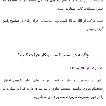
هرکدام از این دسته ها گرفتار ت
له های مختلفی
هستند. اما در
سطوح بالا
جنس مشکلات کاملا
متفاوت
است.
جهت حرکت از
SE
به
IN
است ولی متاسفانه افراد زیادی در
سطوح پایین
گرفتار میشوند.
چگونه در مسیر کسب و کار حرکت کنیم؟
1-
حرکت از SE به LLB
برای این منظور شما نیاز به کسب مهارت هایی نظیر
تفویض اختیار
،
ا
ستخدام نیروی توانمند
،
سیستم سازی
و
تیم سازی
دارید که این مهارت ها
را در
دوره مدیریت کاربردی
به‌طور عمیق می‌آموزید.