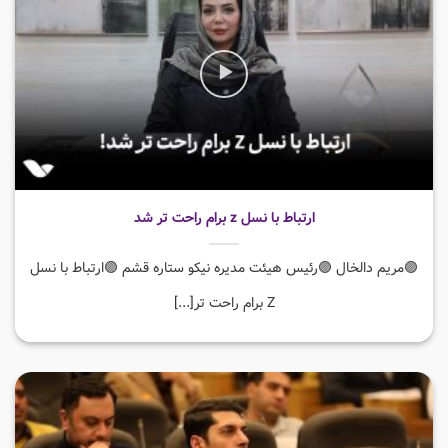
ارتباط با نسل z برام راحت تر شد
🟣مریم دالخال 🟣رئیس هیئت مدیره نیکو ستاره قشم 🟣ارتباط با نسل
Z برام راحت تر[...]