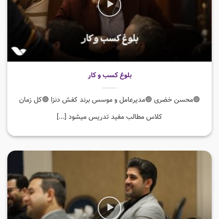
بلوغ کسب و کار
🟣محسن خضری 🟣مدیرعامل و موسس برند کفش دنزا 🟣کل زمان
کلاس مطالب مفید تدریس میشود [...]