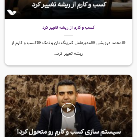
کسب و کارم از ریشه تغییر کرد
🟣محمد درویشی 🟣مدیرعامل کترینگ نان و نمک 🟣کسب و کارم از
ریشه تغییر کرد…