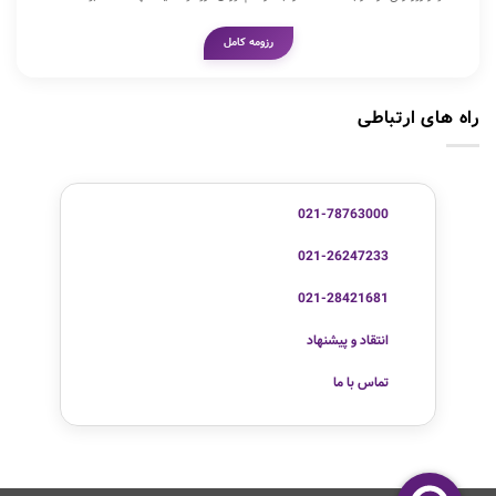
رزومه کامل
راه های ارتباطی
021-78763000
021-26247233
021-28421681
انتقاد و پیشنهاد
تماس با ما