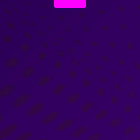
بنیان گذار مدیریت کاربردی در ایران
انجام کارهایی که غیرممکن به نظر می رسند را دوست دارد و علاقمند به انجام کارهای نو و متفاوت
است و از روزمرگی در کار به شدت متنفر. به گردهم آوردن گروه و هدایت آنها علاقمند بوده
رزومه کامل
راه های ارتباطی
021-78763000
021-26247233
021-28421681
انتقاد و پیشنهاد
تماس با ما