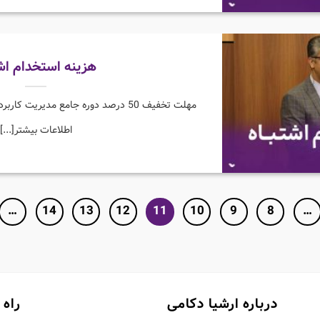
هزینه استخدام اش
مهلت تخفیف 50 درصد دوره جامع مدیریت
اطلاعات بیشتر[...]
…
14
13
12
11
10
9
8
…
درباره ارشیا دکامی
راه 