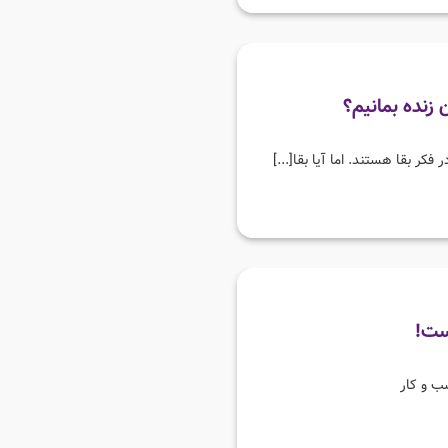
 زنده بمانیم؟
فکر بقا هستند. اما آیا بقا[...]
ست!
ب و کار