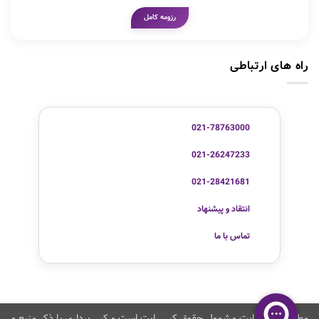
رزومه کامل
راه های ارتباطی
021-78763000
021-26247233
021-28421681
انتقاد و پیشنهاد
تماس با ما
مطالب این سایت مشمول حقوق کپی رایت است و کپی برداری با ذکر منبع و