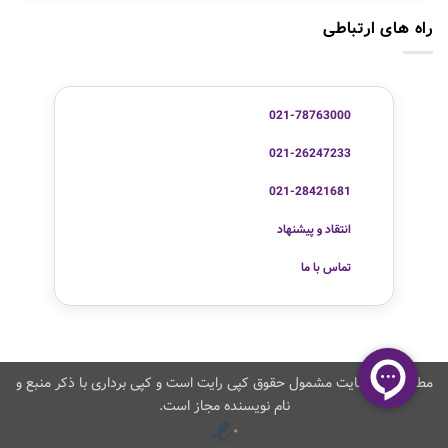
راه های ارتباطی
021-78763000
021-26247233
021-28421681
انتقاد و پیشنهاد
تماس با ما
مطالب این سایت مشمول حقوق کپی رایت است و کپی برداری با ذکر منبع و
نام نویسنده مجاز است.