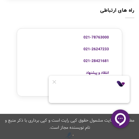
راه های ارتباطی
021-78763000
021-26247233
021-28421681
انتقاد و پیشنهاد
تماس با ما
مطالب این سایت مشمول حقوق کپی رایت است و کپی برداری با ذکر منبع و
نام نویسنده مجاز است.