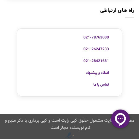
راه های ارتباطی
021-78763000
021-26247233
021-28421681
انتقاد و پیشنهاد
تماس با ما
مطالب این سایت مشمول حقوق کپی رایت است و کپی برداری با ذکر منبع و
نام نویسنده مجاز است.