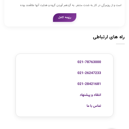
است و از روزمرگی در کار به شدت متنفر. به گردهم آوردن گروه و هدایت آنها علاقمند بوده
رزومه کامل
راه های ارتباطی
021-78763000
021-26247233
021-28421681
انتقاد و پیشنهاد
تماس با ما