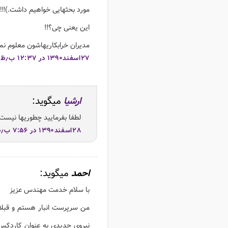
مورد بحثهایی خواهیم داشت.)!!!!!!
این یعنی چی؟!!
مدیران خرابکاریهاشون معلوم نم
۲۷اسفند۱۳۹۰ در ۱۲:۳۷ ب٫ظ
ارشیا
میگوید:
لطفا بفرمایید چطوریها نیست 
۲۸اسفند۱۳۹۰ در ۷:۵۶ ب٫ظ
احمد
میگوید:
با سلام خدمت مهندس عزیز
من سرپرست انبار هستم و قبلا
نیروی جدیدی به عنوان کاردکس