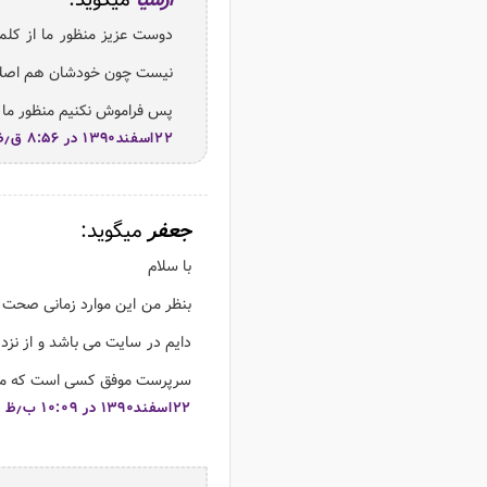
ارشیا
میگوید:
دوست عزیز منظور ما از کلم
نیست چون خودشان هم اصلا در
پس فراموش نکنیم منظور ما در
۲۲اسفند۱۳۹۰ در ۸:۵۶ ق٫ظ
جعفر
میگوید:
با سلام
بنظر من این موارد زمانی صحت د
دایم در سایت می باشد و از نزدی
سرپرست موفق کسی است که میز 
۲۲اسفند۱۳۹۰ در ۱۰:۰۹ ب٫ظ