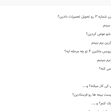
تعمیرات دادین؟
ببینم
دشو عوض کردین؟
رین برم ببینم
 تو چه مرحله ایه؟
رم ببینیم
می کنه؟
کی کار میکنه؟ و ….
یست بیمه ها رو فرستادین؟
چک کنم؟ و …..