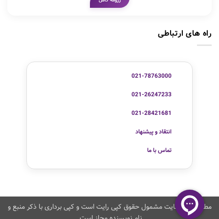
رزومه کامل
راه های ارتباطی
021-78763000
021-26247233
021-28421681
انتقاد و پیشنهاد
تماس با ما
مطالب این سایت مشمول حقوق کپی رایت است و کپی برداری با ذکر منبع و
نام نویسنده مجاز است.