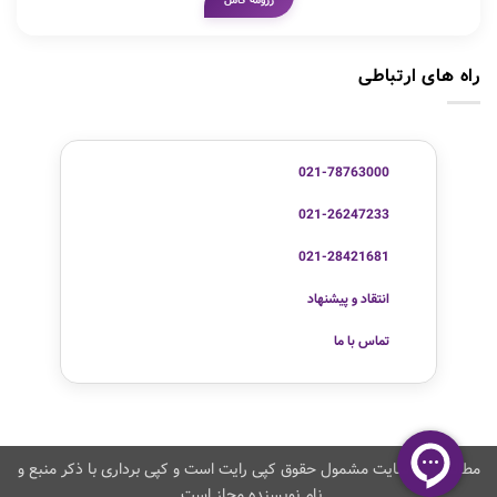
رزومه کامل
راه های ارتباطی
021-78763000
021-26247233
021-28421681
انتقاد و پیشنهاد
تماس با ما
مطالب این سایت مشمول حقوق کپی رایت است و کپی برداری با ذکر منبع و
نام نویسنده مجاز است.