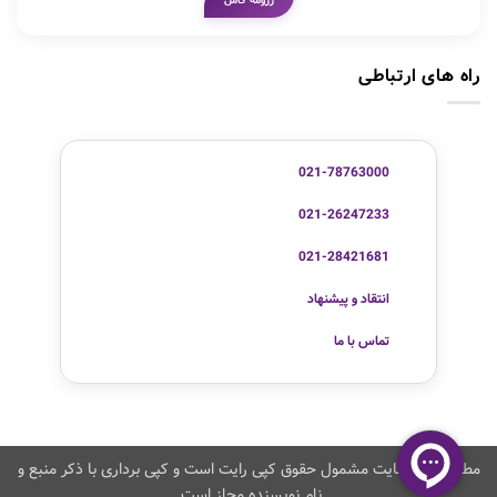
رزومه کامل
راه های ارتباطی
021-78763000
021-26247233
021-28421681
انتقاد و پیشنهاد
تماس با ما
مطالب این سایت مشمول حقوق کپی رایت است و کپی برداری با ذکر منبع و
نام نویسنده مجاز است.