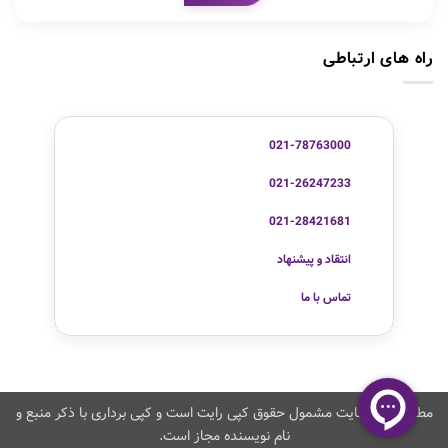
راه های ارتباطی
021-78763000
021-26247233
021-28421681
انتقاد و پیشنهاد
تماس با ما
مطالب این سایت مشمول حقوق کپی رایت است و کپی برداری با ذکر منبع و
نام نویسنده مجاز است.