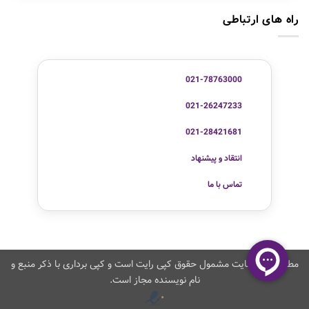
راه های ارتباطی
021-78763000
021-26247233
021-28421681
انتقاد و پیشنهاد
تماس با ما
مطالب این سایت مشمول حقوق کپی رایت است و کپی برداری با ذکر منبع و
نام نویسنده مجاز است.