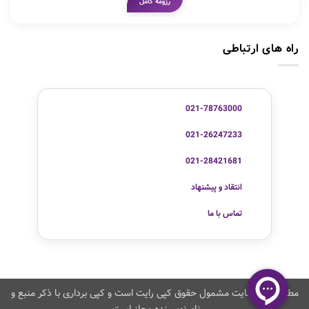
رزومه کامل
راه های ارتباطی
021-78763000
021-26247233
021-28421681
انتقاد و پیشنهاد
تماس با ما
مطالب این سایت مشمول حقوق کپی رایت است و کپی برداری با ذکر منبع و