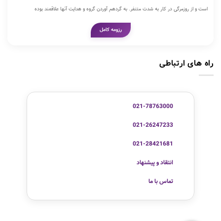
است و از روزمرگی در کار به شدت متنفر. به گردهم آوردن گروه و هدایت آنها علاقمند بوده
رزومه کامل
راه های ارتباطی
021-78763000
021-26247233
021-28421681
انتقاد و پیشنهاد
تماس با ما