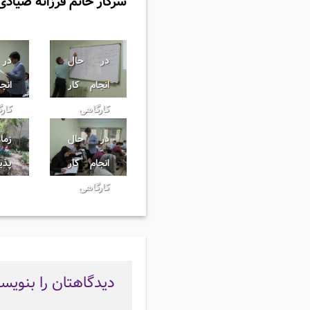
سرکار خانم فرزانه صیادی
در حال
در
انجام کار
انج
کارگاهی
کار
در حال
زما
انجام کار
پذی
کارگاهی
دیدگاهتان را بنویس