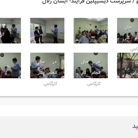
/
سرپرست دیسیپلین فرآیند- آبسان زلال
 حال
ام کار
گاهی
ن
در حال
در حال
رایی
انجام کار
انجام کار
کارگاهی
کارگاهی
ید