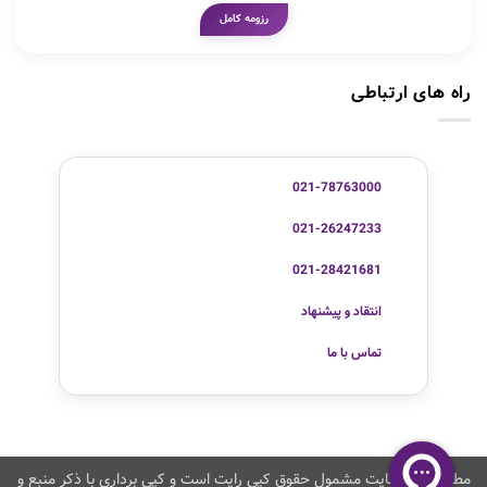
رزومه کامل
راه های ارتباطی
021-78763000
021-26247233
021-28421681
انتقاد و پیشنهاد
تماس با ما
مطالب این سایت مشمول حقوق کپی رایت است و کپی برداری با ذکر منبع و