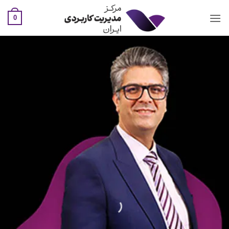
Ski
t
0
conten